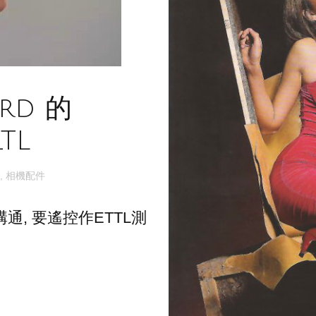
ard 的
TL
,
相機配件
通, 要遙控作ETTL測