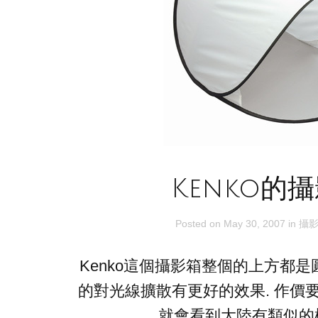
Kenko的
Posted on
May 30, 2007
in
攝
Kenko這個攝影箱整個的上方都是
的對光線擴散有更好的效果. 作價要6
就會看到大陸有類似的