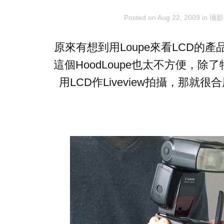
Posted on
Aug 22, 2009
in
攝影
原來有想到用Loupe來看LCD的
這個HoodLoupe也太不方便，除了
用LCD作Liveview拍攝，那就很合用。