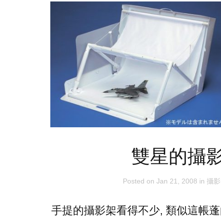
雙星的攝
Posted on
Jan 21, 2008
in
攝影
手提的攝影架看得不少, 類似這帳蓬