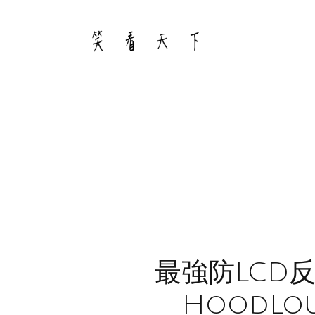
Skip
to
content
最強防LCD反
HoodLou