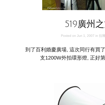
519廣州
Posted on
Jun 1, 2007
in
拉
到了百利婚慶廣場, 這次同行有買了兩
支1200W外拍環形燈, 正好