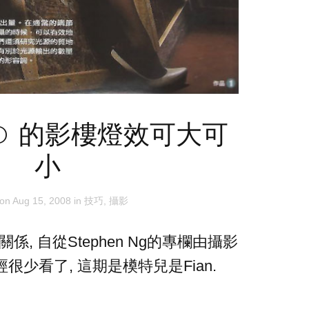
to 的影樓燈效可大可
小
 on
Aug 15, 2008
in
技巧
,
攝影
關係, 自從Stephen Ng的專欄由攝影
很少看了, 這期是橂特兒是Fian.