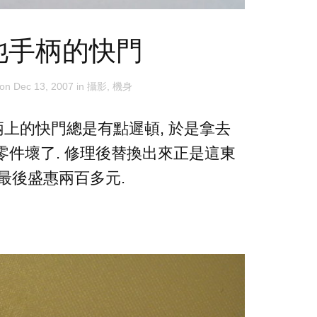
池手柄的快門
 on
Dec 13, 2007
in
攝影
,
機身
柄上的快門總是有點遲頓, 於是拿去
現有零件壞了. 修理後替換出來正是這東
 最後盛惠兩百多元.