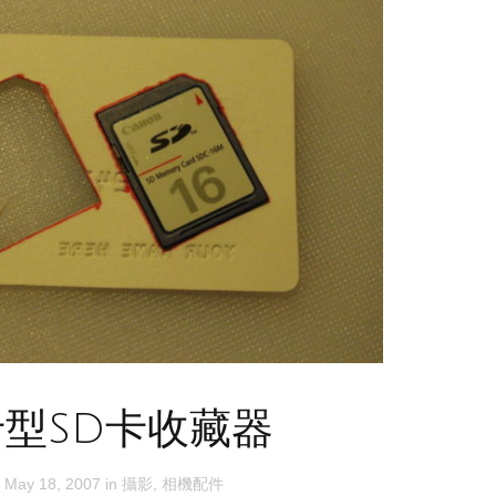
型SD卡收藏器
n
May 18, 2007
in
攝影
,
相機配件