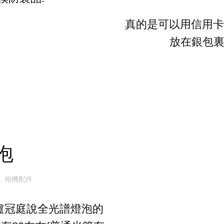
真的是可以用信用卡
放在銀包裏。 C
泡
影
,
相機配件
盧冠庭說全光譜燈泡的