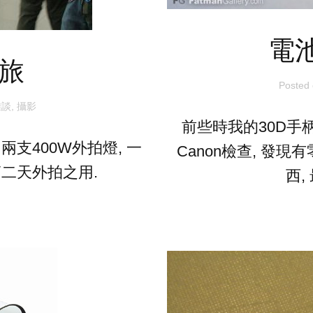
電
之旅
Posted
雜談
,
攝影
前些時我的30D手
支400W外拍燈, 一
Canon檢查, 發
第二天外拍之用.
西,