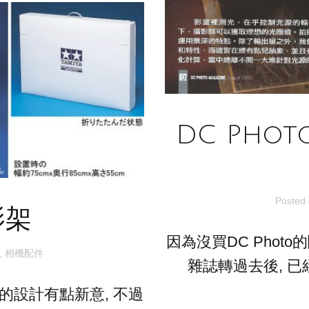
DC Pho
Posted
影架
因為沒買DC Photo的
,
相機配件
雜誌轉過去後, 已經
的設計有點新意, 不過