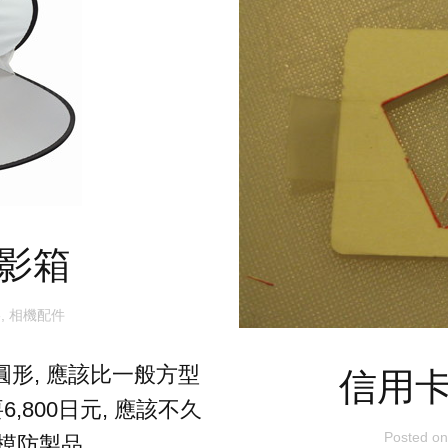
攝影箱
影
,
相機配件
圓形, 應該比一般方型
信用卡
,800日元, 應該不久
Posted o
模防製品.