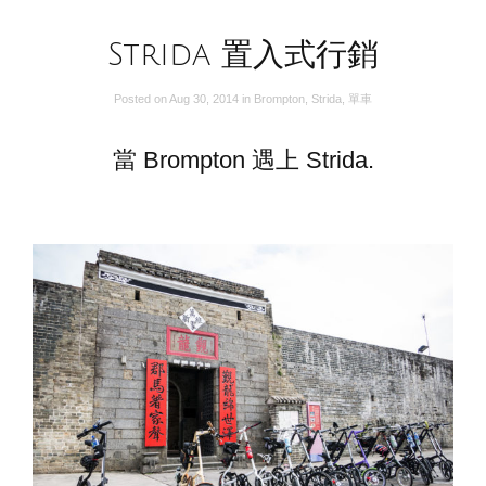
Strida 置入式行銷
Posted on
Aug 30, 2014
in
Brompton
,
Strida
,
單車
當 Brompton 遇上 Strida.