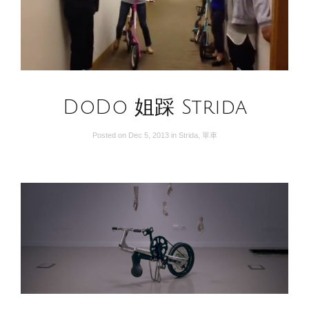
DoDo 姐踩 Strida
Posted on
Dec 5, 2013
in
Strida
,
單車