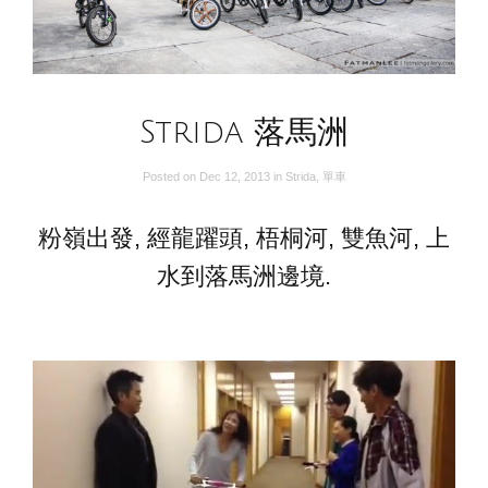
Strida 落馬洲
Posted on
Dec 12, 2013
in
Strida
,
單車
粉嶺出發, 經龍躍頭, 梧桐河, 雙魚河, 上
水到落馬洲邊境.