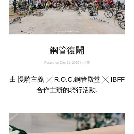
鋼管復闢
Posted on
Dec 18, 2015
in
單車
由 慢騎主義 ╳ R.O.C.鋼管殿堂 ╳ IBFF
合作主辦的騎行活動.