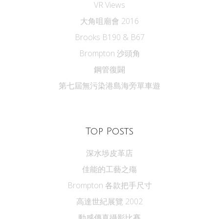
VR Views
大角咀廟會 2016
Brooks B190 & B67
Brompton 沙頭角
鋼管復闢
第七屆無污染港島海旁單車遊
Top Posts
深水埗皮革店
佳能的工藝之殤
Brompton 各款把手尺寸
高達世紀展覽 2002
動感傳真攝影比賽