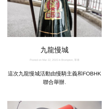
九龍慢城
Posted on
Mar 22, 2015
in
Brompton
,
單車
這次九龍慢城活動由慢騎主義和FOBHK
聯合舉辦.