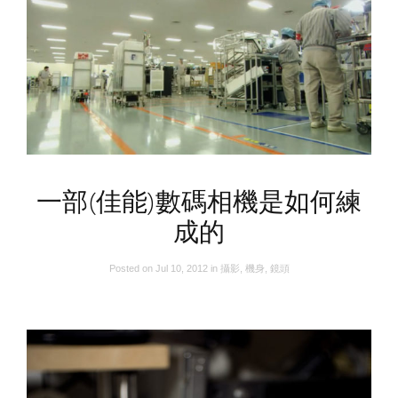
一部(佳能)數碼相機是如何練
成的
Posted on
Jul 10, 2012
in
攝影
,
機身
,
鏡頭