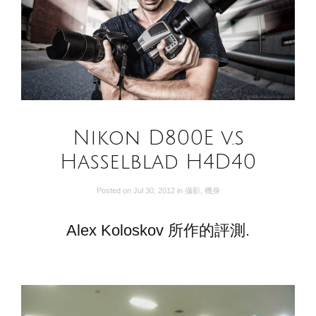
Nikon D800E v.s
Hasselblad H4D40
Posted on
Jul 30, 2012
in
攝影
,
機身
Alex Koloskov 所作的評測.