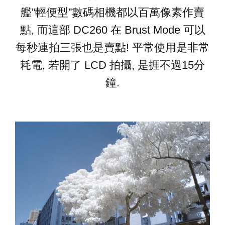
艦”輕便型”數碼相機都以百萬像素作賣
點, 而這部 DC260 在 Brust Mode 可以
每秒連拍三張也是賣點! 平常使用是非常
耗電, 若開了 LCD 拍攝, 是捱不過15分
鐘.