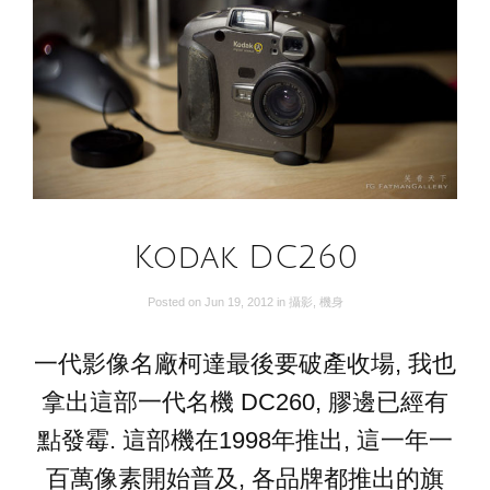
Kodak DC260
Posted on
Jun 19, 2012
in
攝影
,
機身
一代影像名廠柯達最後要破產收場, 我也
拿出這部一代名機 DC260, 膠邊已經有
點發霉. 這部機在1998年推出, 這一年一
百萬像素開始普及, 各品牌都推出的旗