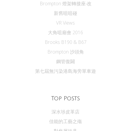
Brompton 燈架轉接座‧改
新舊咀咀碰
VR Views
大角咀廟會 2016
Brooks B190 & B67
Brompton 沙頭角
鋼管復闢
第七屆無污染港島海旁單車遊
Top Posts
深水埗皮革店
佳能的工藝之殤
對焦屏抹具