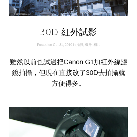
30D 紅外試影
Posted on
Oct 31, 2010
in
攝影
,
機身
,
相片
雖然以前也試過把Canon G1加紅外線濾
鏡拍攝，但現在直接改了30D去拍攝就
方便得多。