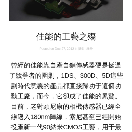
佳能的工藝之殤
Posted on
Dec 27, 2012
in
攝影
,
機身
曾經的佳能靠自產自銷傳感器硬是挺過
了競爭者的圍剿，1DS、300D、5D這些
劃時代意義的產品都直接歸功于這個功
勳工廠，而今，它卻成了佳能的累贅。
目前，老對頭尼康的相機傳感器已經全
線邁入180nm陣線，索尼甚至已經開始
投產新一代90納米CMOS工藝，用于最