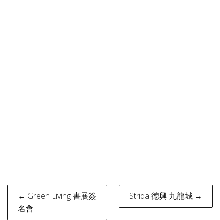
Post
← Green Living 書展簽
Strida 德興 九龍城 →
navigation
名會