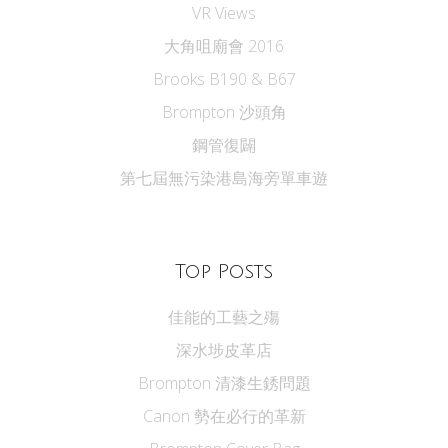
VR Views
大角咀廟會 2016
Brooks B190 & B67
Brompton 沙頭角
鋼管復闢
第七屆無污染港島海旁單車遊
Top Posts
佳能的工藝之殤
深水埗皮革店
Brompton 清漆生銹問題
Canon 勢在必行的革新