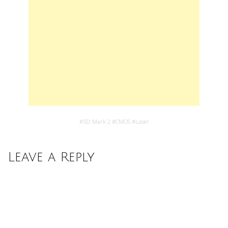
#
5D Mark 2
#
CMOS
#
Laser
Leave a Reply