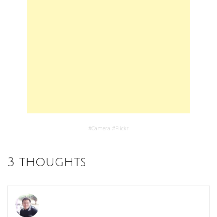
#
Camera
#
Flickr
3 thoughts