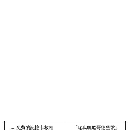
Post
← 免費的記憶卡救相
「瑞典帆船哥德堡號」