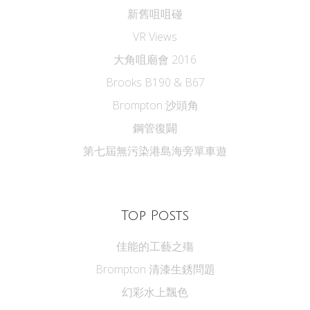
新舊咀咀碰
VR Views
大角咀廟會 2016
Brooks B190 & B67
Brompton 沙頭角
鋼管復闢
第七屆無污染港島海旁單車遊
Top Posts
佳能的工藝之殤
Brompton 清漆生銹問題
幻彩水上飄色