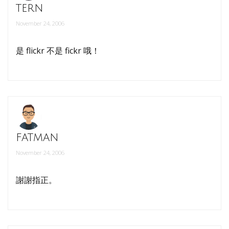
tern
November 24, 2006
是 flickr 不是 fickr 哦！
fatman
November 24, 2006
謝謝指正。