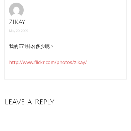
zikay
May 20, 2009
我的E71排名多少呢？
http://www.flickr.com/photos/zikay/
Leave a Reply