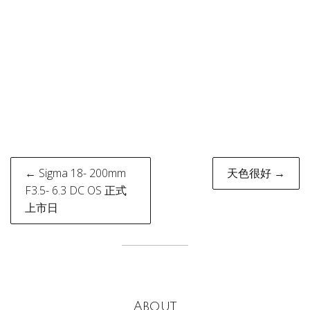
Post
← Sigma 18- 200mm
天色很好 →
navigation
F3.5- 6.3 DC OS 正式
上市日
About