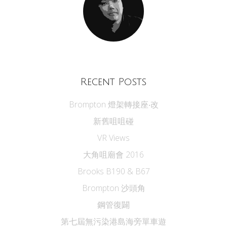
Recent Posts
Brompton 燈架轉接座‧改
新舊咀咀碰
VR Views
大角咀廟會 2016
Brooks B190 & B67
Brompton 沙頭角
鋼管復闢
第七屆無污染港島海旁單車遊