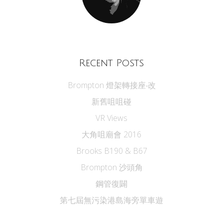
Recent Posts
Brompton 燈架轉接座‧改
新舊咀咀碰
VR Views
大角咀廟會 2016
Brooks B190 & B67
Brompton 沙頭角
鋼管復闢
第七屆無污染港島海旁單車遊