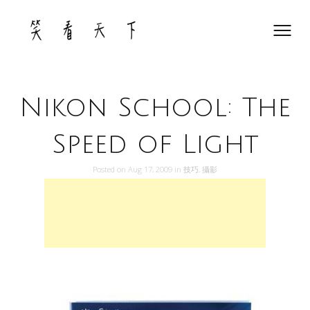
Skip
to
content
Nikon School: The
Speed of Light
Posted on
Aug 17, 2009
in
技巧
,
攝影