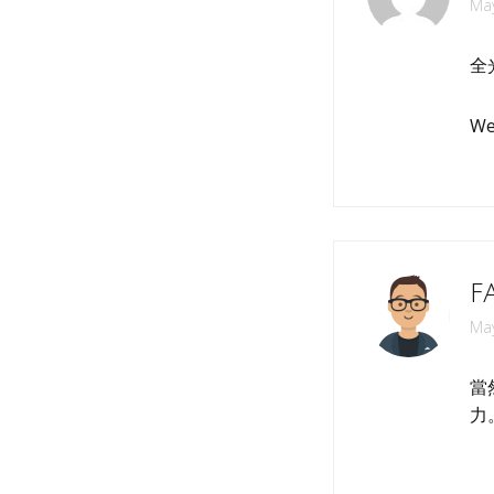
May
全光
We 
f
May
當
力