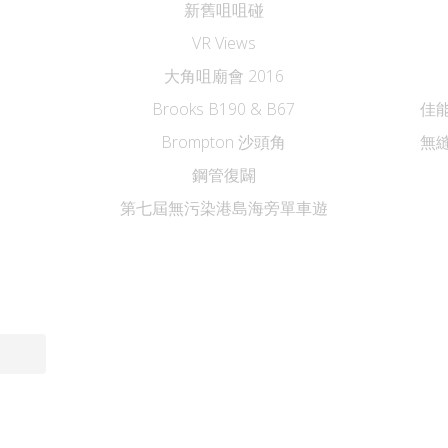
新舊咀咀碰
VR Views
大角咀廟會 2016
Brooks B190 & B67
佳能
Brompton 沙頭角
無縫
鋼管復闢
第七屆無污染港島海旁單車遊