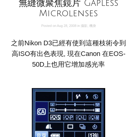
無縫微聚焦鏡片 Gapless
Microlenses
Posted on
Aug 28, 2008
in
攝影
,
機身
之前Nikon D3已經有使到這種枝術令到
高ISO有出色表現, 現在Canon 在EOS-
50D上也用它增加感光率