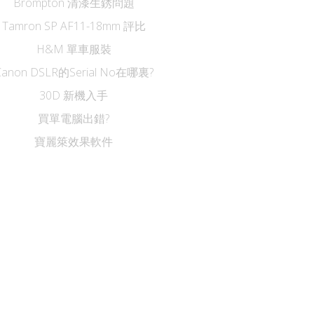
Brompton 清漆生銹問題
Tamron SP AF11-18mm 評比
H&M 單車服裝
Canon DSLR的Serial No在哪裏?
30D 新機入手
買單電腦出錯?
寶麗箂效果軟件