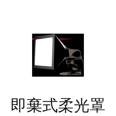
即棄式柔光罩