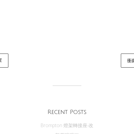
罩
衝
tion
Recent Posts
Brompton 燈架轉接座‧改