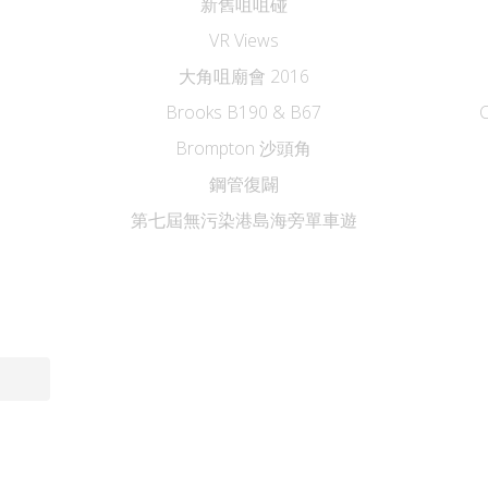
新舊咀咀碰
VR Views
大角咀廟會 2016
Brooks B190 & B67
Brompton 沙頭角
鋼管復闢
第七屆無污染港島海旁單車遊