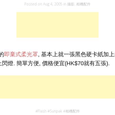
Posted on
Aug 4, 2005
in
攝影
,
相機配件
的
即棄式柔光罩
, 基本上就一張黑色硬卡紙加上
燈. 簡單方便, 價格便宜(HK$70就有五張).
#
Flash
#
Sunpak
#
相機配件