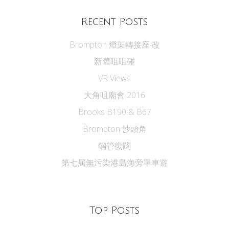
Recent Posts
Brompton 燈架轉接座‧改
新舊咀咀碰
VR Views
大角咀廟會 2016
Brooks B190 & B67
Brompton 沙頭角
鋼管復闢
第七屆無污染港島海旁單車遊
Top Posts