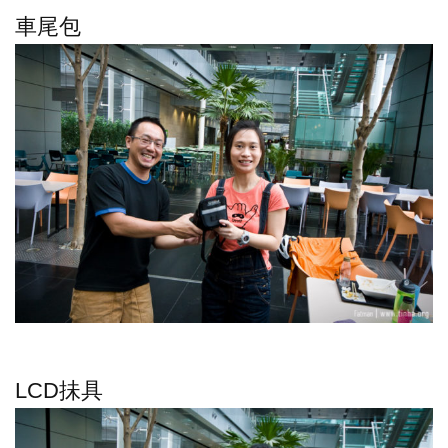
車尾包
LCD抺具