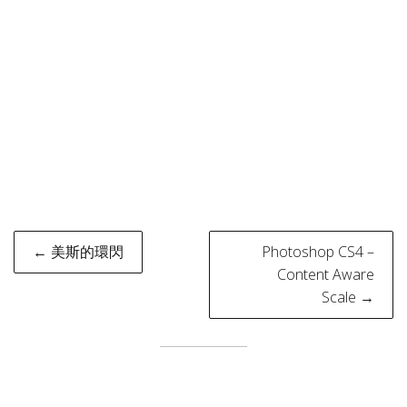
Post
← 美斯的環閃
Photoshop CS4 –
navigation
Content Aware
Scale →