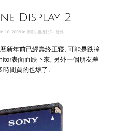
ne Display 2
eb 16, 2008
in
攝影
,
相機配件
,
硬件
農曆新年前已經壽終正寝, 可能是跌撞
nitor表面而跌下來, 另外一個朋友差
多時間買的也壞了.