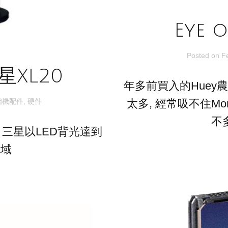
Eye o
Posted on
F
星XL20
年多前買入的Huey
相機配件
,
硬件
太多, 經常吸不住Mo
不
, 三星以LED背光達到
色域