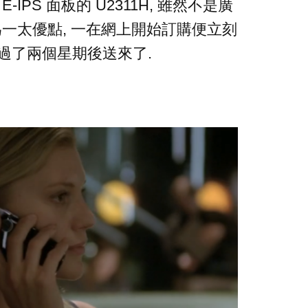
E-IPS 面板的 U2311H, 雖然不是廣
為一太優點, 一在網上開始訂購便立刻
 過了兩個星期後送來了.