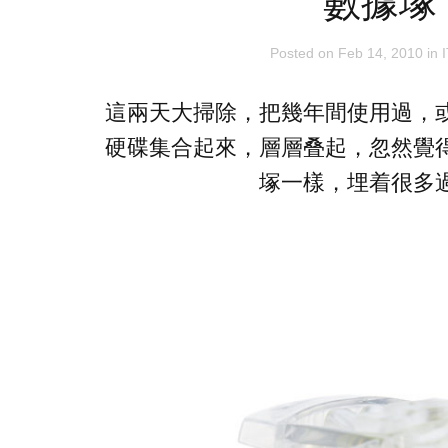
數據塚
Posted on
Feb 14, 2010
in
I
這兩天大掃除，把幾年間使用過，
硬碟集合起來，層層叠起，忽然覺
塚一樣，埋着很多