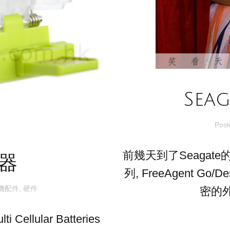
Sea
Pos
前幾天到了Seagat
電器
列, FreeAgent G
機配件
,
硬件
密的外置
lular Batteries