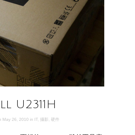
ll U2311H
on
May 26, 2010
in
IT
,
攝影
,
硬件