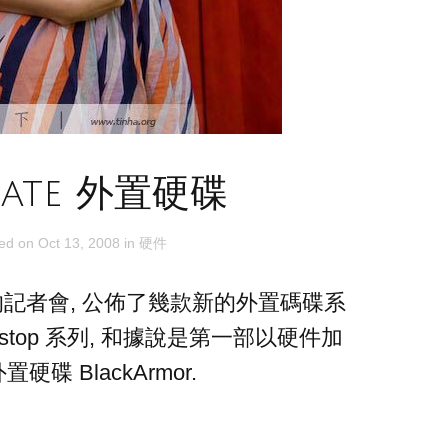
gate 外置硬碟
ted on
Oct 13, 2008
in
硬件
e的記者會, 公佈了幾款新的外置碼碟系
o/Destop 系列, 和據說是第一部以硬件加
硬碟 BlackArmor.