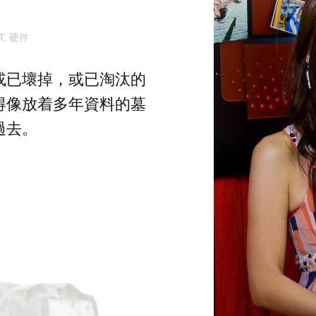
T
,
硬件
或已壞掉，或已淘汰的
得像放着多年資料的墓
過去。