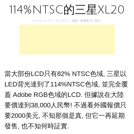
114%NTSC的三星XL20
Posted on
Dec 30, 2006
in
攝影
,
相機配件
,
硬件
當大部份LCD只有82% NTSC色域, 三星以
LED背光達到了114%NTSC色域, 並完全覆
蓋 Adobe RGB色域的LCD. 但據說在大陸
要價達到38,000人民幣! 不過看外國報價只
要2000美元, 不知那個是真, 但它一再延期
發售, 也不知何時証實.