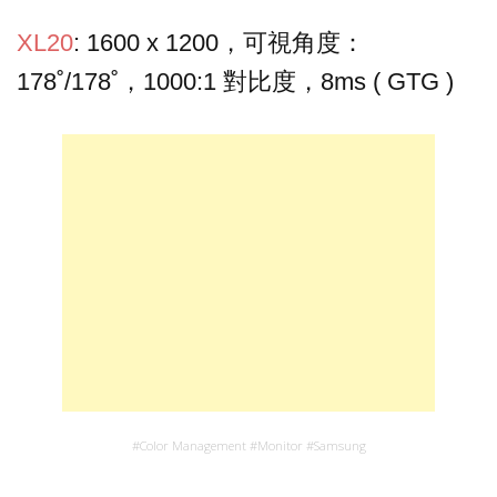
XL20
: 1600 x 1200，可視角度：
178˚/178˚，1000:1 對比度，8ms ( GTG )
#
Color Management
#
Monitor
#
Samsung