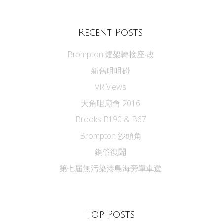
Recent Posts
Brompton 燈架轉接座‧改
新舊咀咀碰
VR Views
大角咀廟會 2016
Brooks B190 & B67
Brompton 沙頭角
鋼管復闢
第七屆無污染港島海旁單車遊
Top Posts