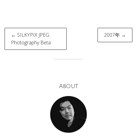
Post
← SILKYPIX JPEG
2007年 →
navigation
Photography Beta
About