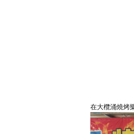
在大欖涌燒烤樂園