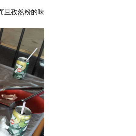
 而且孜然粉的味