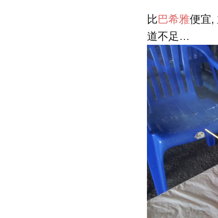
比
巴希雅
便宜,
道不足…