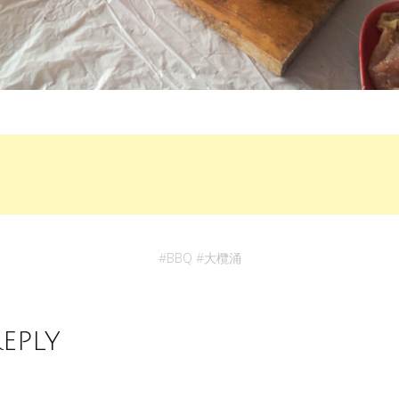
#
BBQ
#
大欖涌
Reply