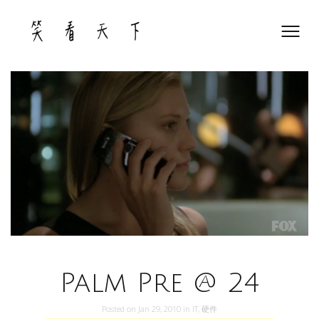
Skip
to
content
Palm Pre @ 24
Posted on
Jan 29, 2010
in
IT
,
硬件