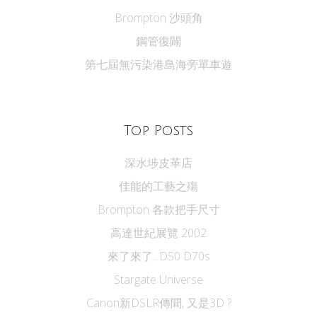
Brompton 沙頭角
鋼管復闢
第七屆無污染港島海旁單車遊
Top Posts
深水埗皮革店
佳能的工藝之殤
Brompton 各款把手尺寸
高達世紀展覽 2002
來了來了...D50 D70s
Stargate Universe
Canon新DSLR傳聞, 又是3D ?