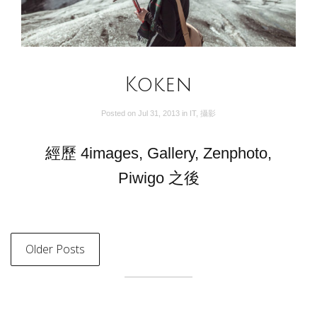
Koken
Posted on
Jul 31, 2013
in
IT
,
攝影
經歷 4images, Gallery, Zenphoto,
Piwigo 之後
Older Posts