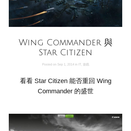
Wing Commander 與
Star Citizen
Posted on
Sep 1, 2014
in
IT
,
遊戲
看看 Star Citizen 能否重回 Wing
Commander 的盛世