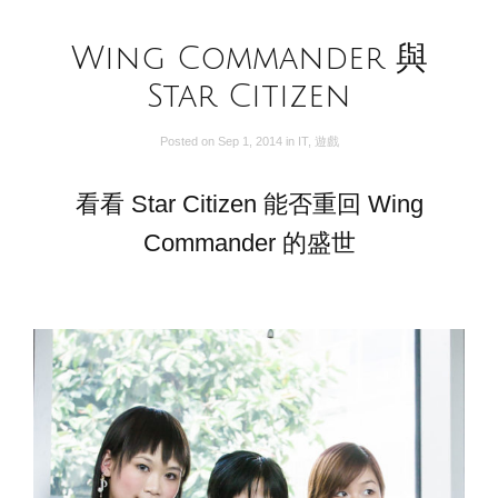
Wing Commander 與
Star Citizen
Posted on
Sep 1, 2014
in
IT
,
遊戲
看看 Star Citizen 能否重回 Wing
Commander 的盛世