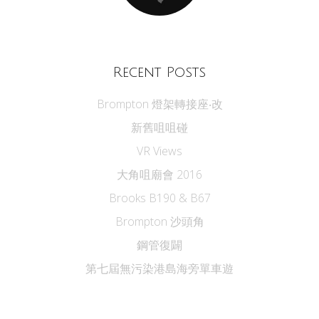
Recent Posts
Brompton 燈架轉接座‧改
新舊咀咀碰
VR Views
大角咀廟會 2016
Brooks B190 & B67
Brompton 沙頭角
鋼管復闢
第七屆無污染港島海旁單車遊