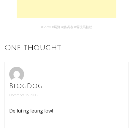
#
Show
#
展覽
#
數碼港
#
電玩馬拉松
One thought
BlogDog
December 15, 2005
De lui ng leung low!