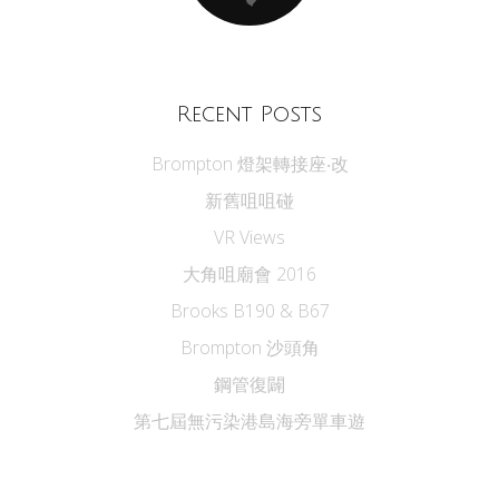
Recent Posts
Brompton 燈架轉接座‧改
新舊咀咀碰
VR Views
大角咀廟會 2016
Brooks B190 & B67
Brompton 沙頭角
鋼管復闢
第七屆無污染港島海旁單車遊