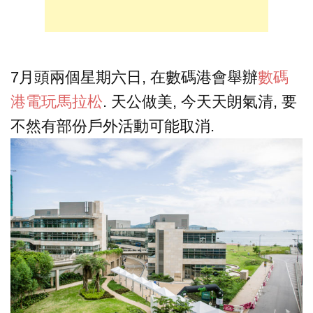
7月頭兩個星期六日, 在數碼港會舉辦
數碼
港電玩馬拉松
. 天公做美, 今天天朗氣清, 要
不然有部份戶外活動可能取消.