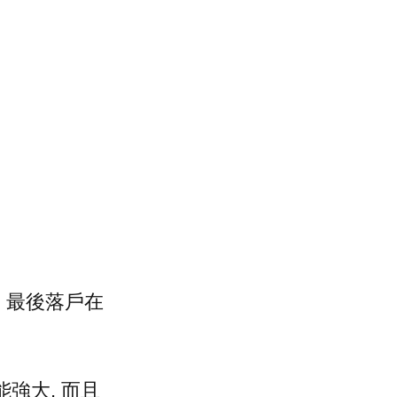
, 最後落戶在
功能強大, 而且