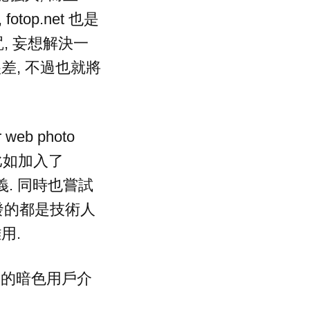
otop.net 也是
魔咒, 妄想解決一
差, 不過也就將
eb photo
 比如加入了
意義. 同時也嘗試
後開發的都是技術人
用.
改用的暗色用戶介