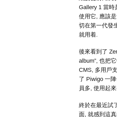
Gallery 1 
使用它, 應該是沒有
切在第一代發生
就用着.
後來看到了 Zenp
album”, 
CMS, 多用戶支
了 Piwigo 
員多, 使用起
終於在最近試了 
面, 就感到這