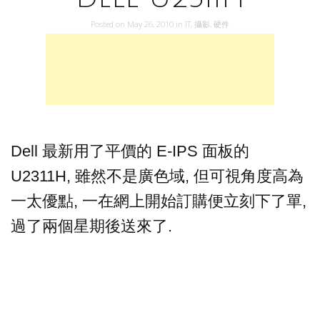
Posted on
May 26, 2010
in
IT
,
攝影
,
硬件
Dell 最新用了平價的 E-IPS 面板的
U2311H, 雖然不是廣色域, 但可視角度高為
一太優點, 一在網上開始訂購便立刻下了單,
過了兩個星期後送來了.