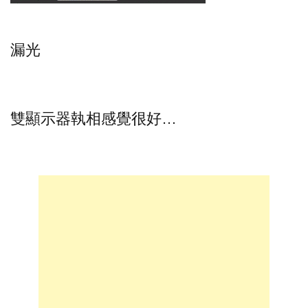
漏光
雙顯示器執相感覺很好…