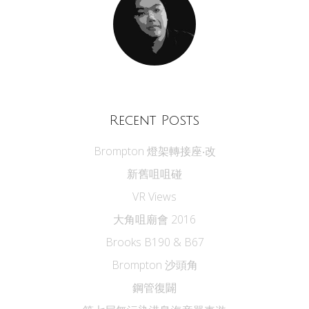
Recent Posts
Brompton 燈架轉接座‧改
新舊咀咀碰
VR Views
大角咀廟會 2016
Brooks B190 & B67
Brompton 沙頭角
鋼管復闢