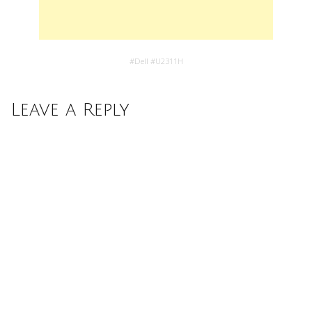
#
Dell
#
U2311H
Leave a Reply