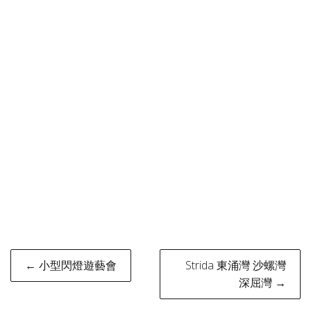
Post
← 小型閃燈遊藝會
Strida 東涌灣 沙螺灣
navigation
深屈灣 →