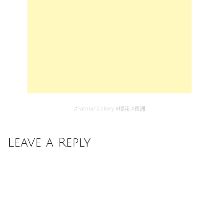
#
FatmanGallery
#
櫻花
#
長洲
Leave a Reply