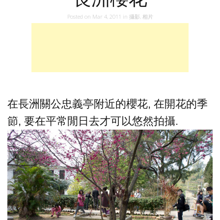
Posted on
Mar 4, 2011
in
攝影
,
相片
在長洲關公忠義亭附近的櫻花, 在開花的季
節, 要在平常閒日去才可以悠然拍攝.