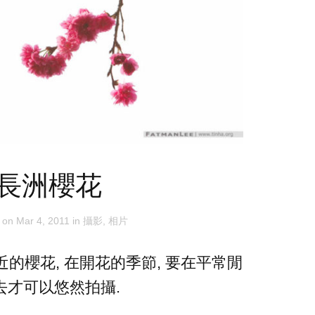
長洲櫻花
d on
Mar 4, 2011
in
攝影
,
相片
的櫻花, 在開花的季節, 要在平常閒
去才可以悠然拍攝.