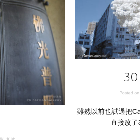
3
Posted o
雖然以前也試過把Ca
直接改了
影
,
相片