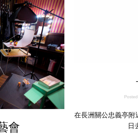
Poste
在長洲關公忠義亭附近
藝會
日