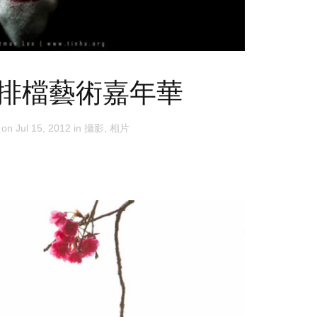
排檔藝術嘉年華
 on
Jul 15, 2012
in
攝影
,
相片