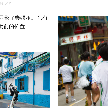
影
,
相片
，只影了幾張相。 很仔
活動前的佈置