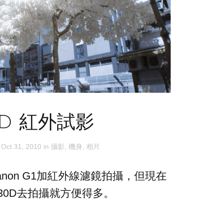
0D 紅外試影
n
Oct 31, 2010
in
攝影
,
機身
,
相片
non G1加紅外線濾鏡拍攝，但現在
30D去拍攝就方便得多。