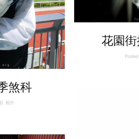
花園街
Posted
季煞科
影
,
相片