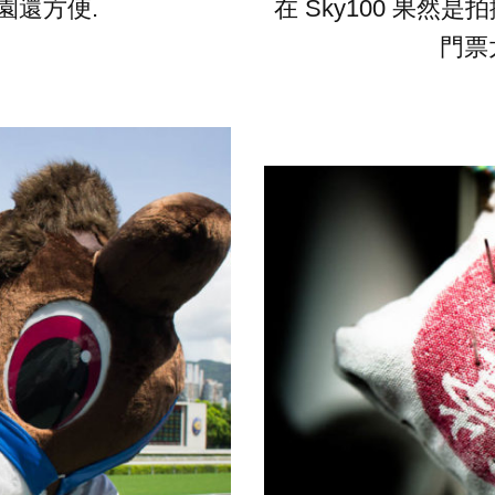
園還方便.
在 Sky100 果然
門票