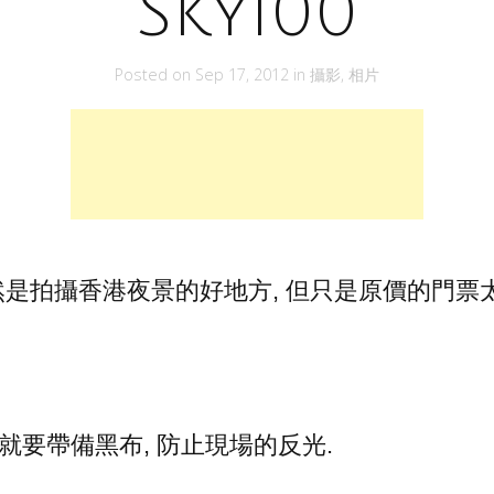
Sky100
Posted on
Sep 17, 2012
in
攝影
,
相片
是拍攝香港夜景的好地方, 但只是原價的門票太
次就要帶備黑布, 防止現場的反光.