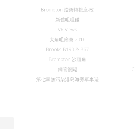
Brompton 燈架轉接座‧改
新舊咀咀碰
VR Views
大角咀廟會 2016
Brooks B190 & B67
Brompton 沙頭角
鋼管復闢
C
第七屆無污染港島海旁單車遊