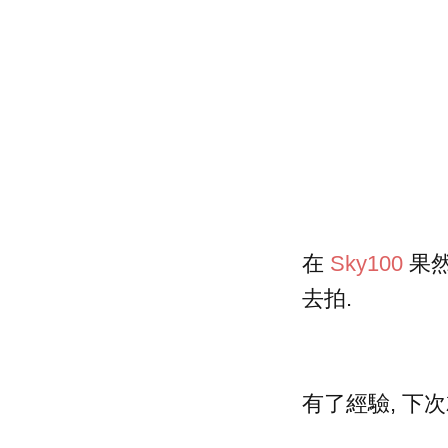
在
Sky100
果然
去拍.
有了經驗, 下