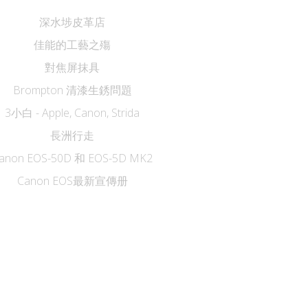
深水埗皮革店
佳能的工藝之殤
對焦屏抹具
Brompton 清漆生銹問題
3小白 - Apple, Canon, Strida
長洲行走
anon EOS-50D 和 EOS-5D MK2
Canon EOS最新宣傳册