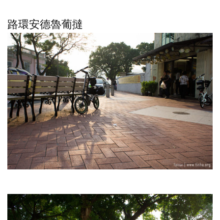
路環安德魯葡撻