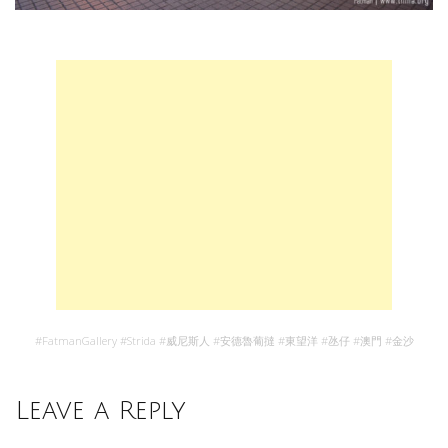
#
FatmanGallery
#
Strida
#
威尼斯人
#
安德魯葡撻
#
東望洋
#
氹仔
#
澳門
#
金沙
Leave a Reply