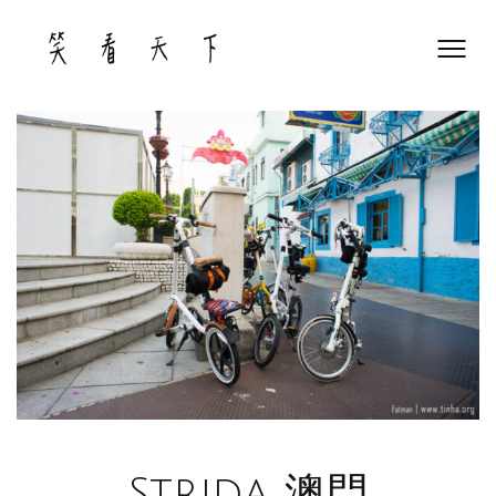
Skip
to
content
Strida 澳門