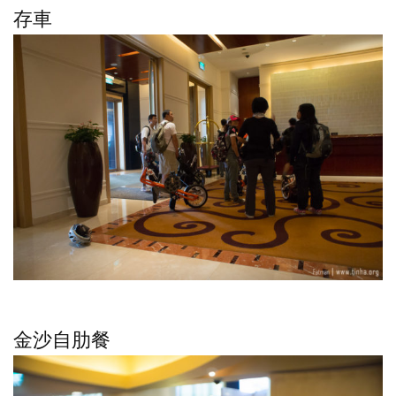
存車
金沙自肋餐