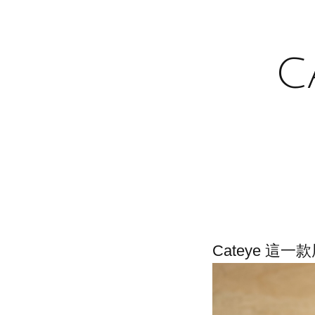
C
Cateye 