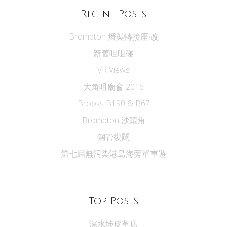
Recent Posts
Brompton 燈架轉接座‧改
新舊咀咀碰
VR Views
大角咀廟會 2016
Brooks B190 & B67
Brompton 沙頭角
鋼管復闢
第七屆無污染港島海旁單車遊
Top Posts
深水埗皮革店