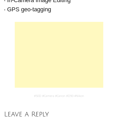
‧ In-Camera Image Editing
‧ GPS geo-tagging
#
50D
#
Camera
#
Canon
#
D90
#
Nikon
Leave a Reply