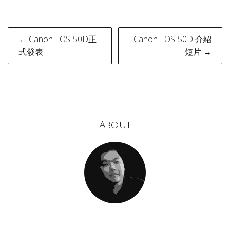
Post
← Canon EOS-50D正
Canon EOS-50D 介紹
navigation
式發表
短片 →
About