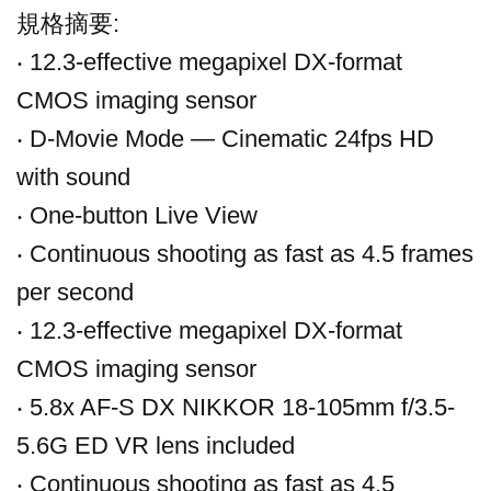
規格摘要:
‧ 12.3-effective megapixel DX-format
CMOS imaging sensor
‧ D-Movie Mode — Cinematic 24fps HD
with sound
‧ One-button Live View
‧ Continuous shooting as fast as 4.5 frames
per second
‧ 12.3-effective megapixel DX-format
CMOS imaging sensor
‧ 5.8x AF-S DX NIKKOR 18-105mm f/3.5-
5.6G ED VR lens included
‧ Continuous shooting as fast as 4.5