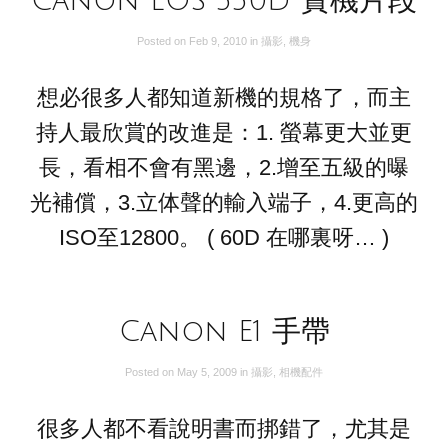
Canon EOS 550D 實機片段
Posted on
Feb 9, 2010
in
攝影
,
機身
想必很多人都知道新機的規格了，而主
持人最欣賞的改進是：1. 螢幕更大並更
長，看相不會有黑邊，2.增至五級的曝
光補償，3.立体聲的輸入端子，4.更高的
ISO至12800。 ( 60D 在哪裏呀… )
Canon E1 手帶
Posted on
May 5, 2009
in
攝影
,
相機配件
很多人都不看說明書而挷錯了，尤其是