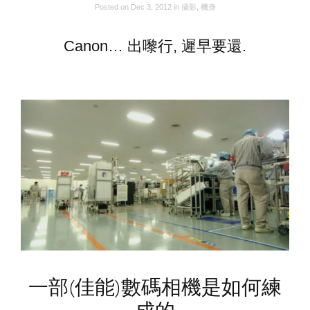
Posted on
Dec 3, 2012
in
攝影
,
機身
Canon… 出嚟行, 遲早要還.
一部(佳能)數碼相機是如何練