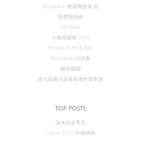
Brompton 燈架轉接座‧改
新舊咀咀碰
VR Views
大角咀廟會 2016
Brooks B190 & B67
Brompton 沙頭角
鋼管復闢
第七屆無污染港島海旁單車遊
Top Posts
深水埗皮革店
Canon 350D 中國價格