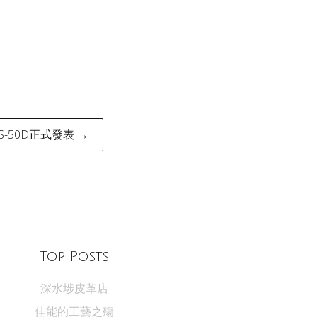
OS-50D正式發表 →
Top Posts
深水埗皮革店
佳能的工藝之殤