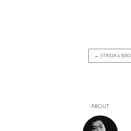
Post
← STRIDA x 
naviga
About