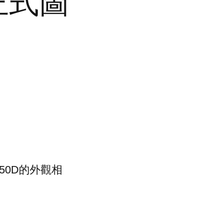
 正式圖
-50D的外觀相