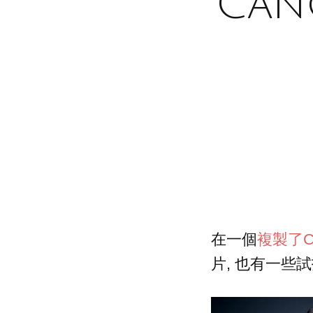
Can
在一個
複製了C
片, 也有一些試