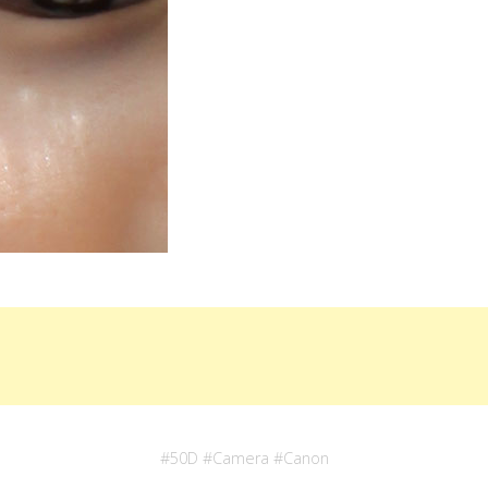
#
50D
#
Camera
#
Canon