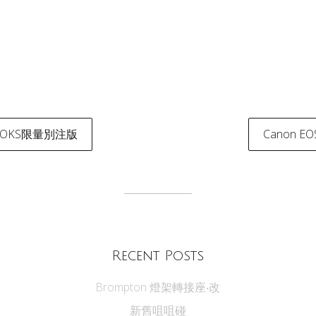
BROOKS限量別注版
Canon E
tion
Recent Posts
Brompton 燈架轉接座‧改
新舊咀咀碰