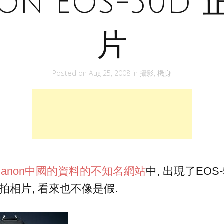
on EOS-50D
片
Posted on
Aug 25, 2008
in
攝影
,
機身
anon中國的資料的不知名網站
中, 出現了EOS
拍相片, 看來也不像是假.