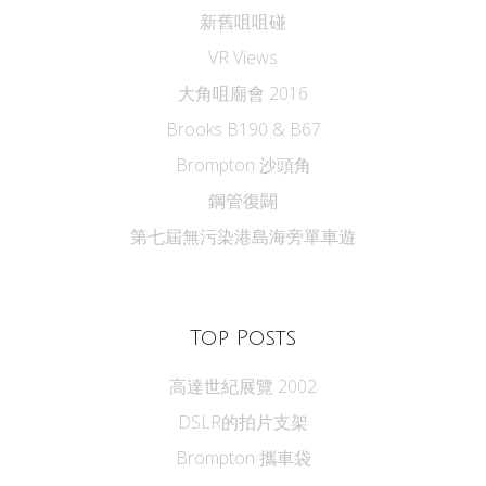
新舊咀咀碰
VR Views
大角咀廟會 2016
Brooks B190 & B67
Brompton 沙頭角
鋼管復闢
第七屆無污染港島海旁單車遊
Top Posts
高達世紀展覽 2002
DSLR的拍片支架
Brompton 攜車袋