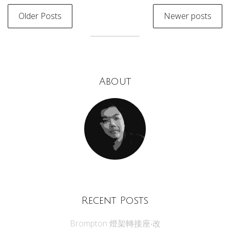
Older Posts
Newer posts
About
Recent Posts
Brompton 燈架轉接座‧改