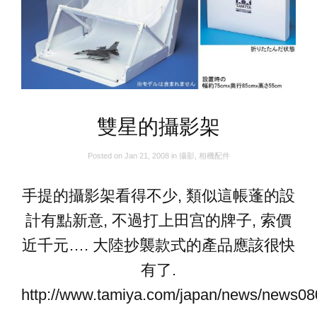
雙星的攝影架
Posted on
Jan 21, 2008
in
攝影
,
相機配件
手提的攝影架看得不少, 類似這帳蓬的設
計有點新意, 不過打上田宫的牌子, 索價
近千元…. 大陸抄襲款式的產品應該很快
有了.
http://www.tamiya.com/japan/news/news0