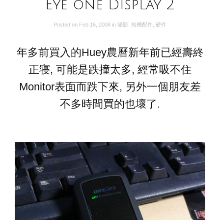
Eye one Display 2
Posted on
Feb 16, 2008
in
攝影
,
相機配件
,
硬件
年多前買入的Huey農曆新年前已經壽終
正寝, 可能是跌撞太多, 經常吸不住
Monitor表面而跌下來, 另外一個朋友差
不多時間買的也壞了.