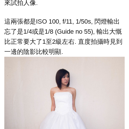
來試拍人像.
這兩張都是ISO 100, f/11, 1/50s, 閃燈輸出
忘了是1/4或是1/8 (Guide no 55), 輸出大慨
比正常要大了1至2級左右. 直度拍攝時見到
一邊的陰影比較明顯.