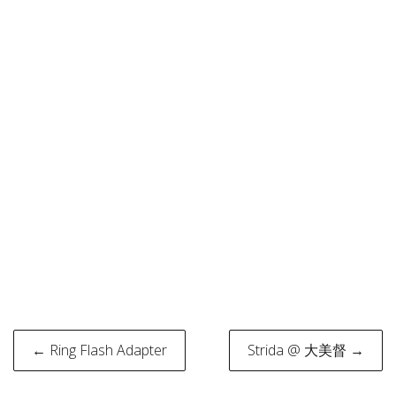
Post
← Ring Flash Adapter
Strida @ 大美督 →
navigation