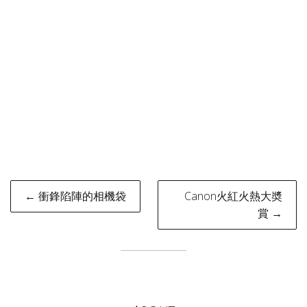
Post
← 衝鋒陷陣的相機袋
Canon火紅火熱大奬
navigation
賞 →