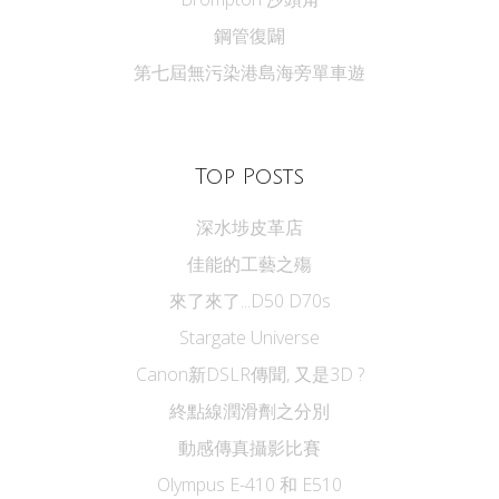
鋼管復闢
第七屆無污染港島海旁單車遊
Top Posts
深水埗皮革店
佳能的工藝之殤
來了來了...D50 D70s
Stargate Universe
Canon新DSLR傳聞, 又是3D ?
終點線潤滑劑之分別
動感傳真攝影比賽
Olympus E-410 和 E510