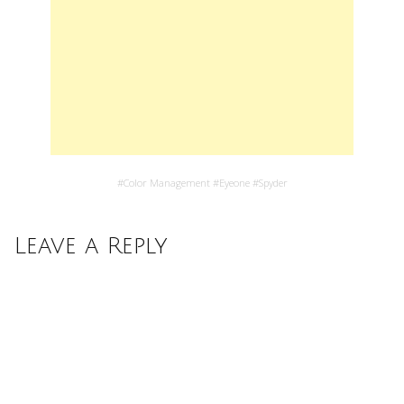
#
Color Management
#
Eyeone
#
Spyder
Leave a Reply