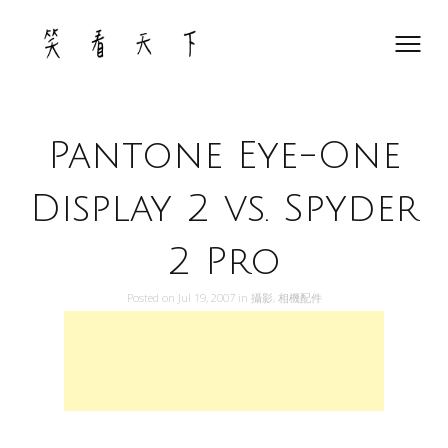
Skip
to
content
Pantone Eye-One
Display 2 vs. Spyder
2 Pro
Posted on
Jul 19, 2007
in
攝影
,
相機配件