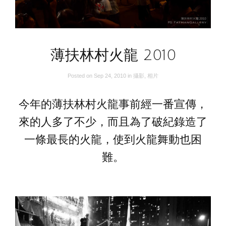
薄扶林村火龍 2010
Posted on
Sep 24, 2010
in
攝影
,
相片
今年的薄扶林村火龍事前經一番宣傳，
來的人多了不少，而且為了破紀錄造了
一條最長的火龍，使到火龍舞動也困
難。