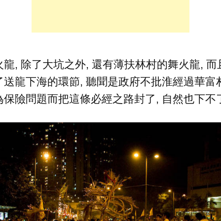
龍, 除了大坑之外, 還有薄扶林村的舞火龍, 而
送龍下海的環節, 聽聞是政府不批淮經過華富村
保險問題而把這條必經之路封了, 自然也下不了