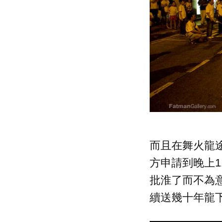
而且在舞火龍
方申請到晚上1
批淮了而不為意
續送幾十年龍下