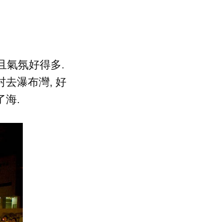
且氣氛好得多.
去瀑布灣, 好
海.