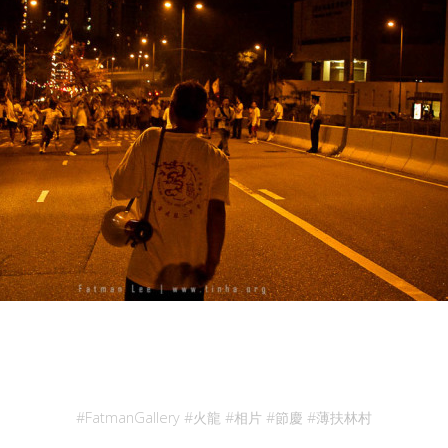
#
FatmanGallery
#
火龍
#
相片
#
節慶
#
薄扶林村