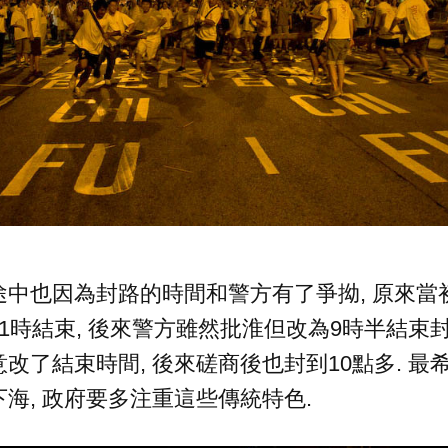
途中也因為封路的時間和警方有了爭拗, 原來當
1時結束, 後來警方雖然批淮但改為9時半結束封
改了結束時間, 後來磋商後也封到10點多. 最
海, 政府要多注重這些傳統特色.