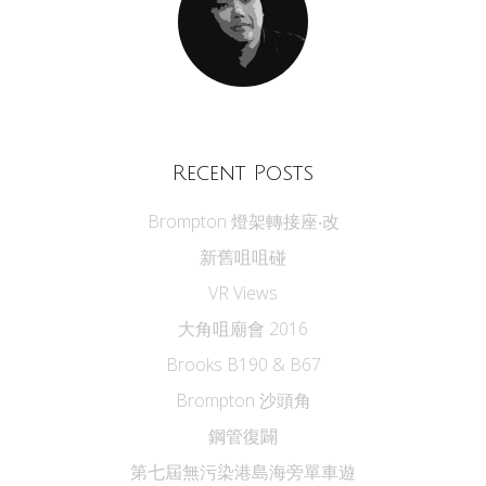
Recent Posts
Brompton 燈架轉接座‧改
新舊咀咀碰
VR Views
大角咀廟會 2016
Brooks B190 & B67
Brompton 沙頭角
鋼管復闢
第七屆無污染港島海旁單車遊