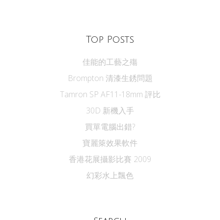
Top Posts
佳能的工藝之殤
Brompton 清漆生銹問題
Tamron SP AF11-18mm 評比
30D 新機入手
買單電腦出錯?
寶麗箂效果軟件
香港花展攝影比賽 2009
幻彩水上飄色