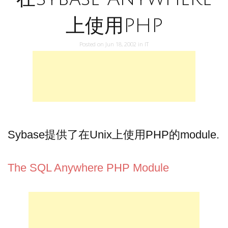
上使用PHP
Posted on
Jun 18, 2002
in
IT
Sybase提供了在Unix上使用PHP的module.
The SQL Anywhere PHP Module