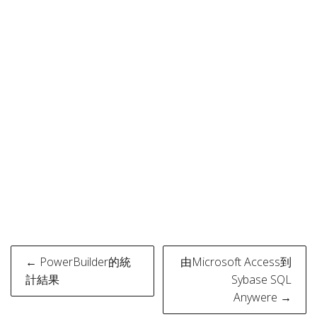
Post
← PowerBuilder的統
由Microsoft Access到
navigation
計結果
Sybase SQL
Anywere →