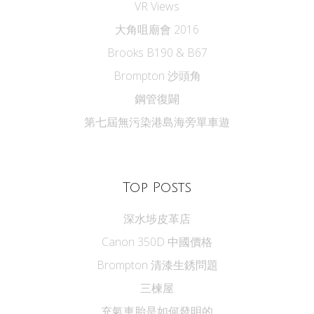
VR Views
大角咀廟會 2016
Brooks B190 & B67
Brompton 沙頭角
鋼管復闢
第七屆無污染港島海旁單車遊
Top Posts
深水埗皮革店
Canon 350D 中國價格
Brompton 清漆生銹問題
三楝屋
充氣車胎是如何發明的