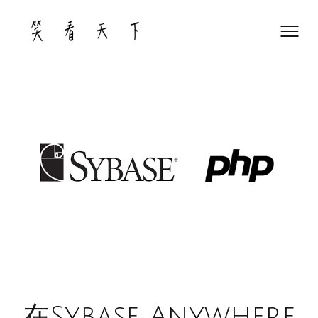
Skip
to
content
在Sybase Anywhere