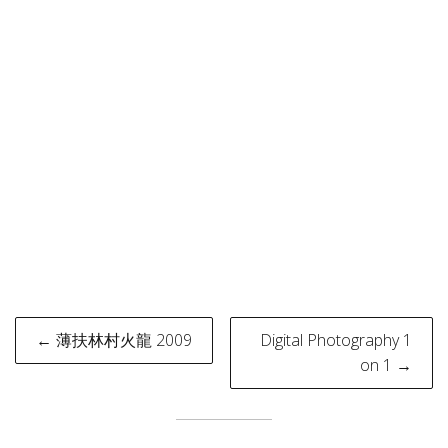
Post
← 薄扶林村火龍 2009
Digital Photography 1
navigation
on 1 →