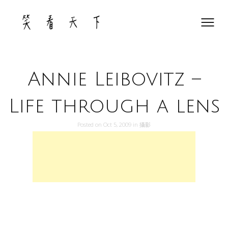
Skip
to
content
Annie Leibovitz –
Life through a lens
Posted on
Oct 5, 2009
in
攝影