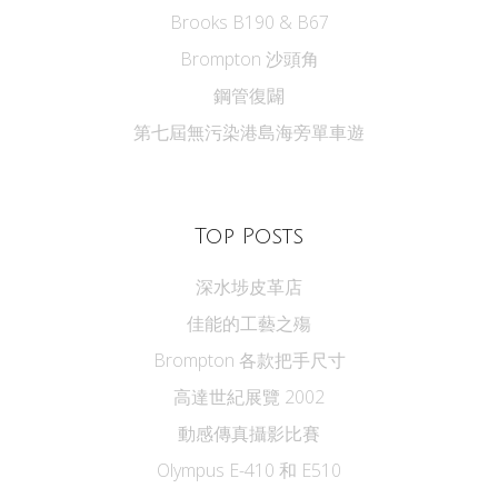
Brooks B190 & B67
Brompton 沙頭角
鋼管復闢
第七屆無污染港島海旁單車遊
Top Posts
深水埗皮革店
佳能的工藝之殤
Brompton 各款把手尺寸
高達世紀展覽 2002
動感傳真攝影比賽
Olympus E-410 和 E510