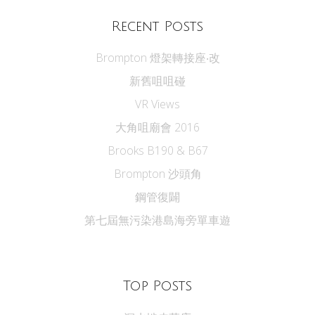
Recent Posts
Brompton 燈架轉接座‧改
新舊咀咀碰
VR Views
大角咀廟會 2016
Brooks B190 & B67
Brompton 沙頭角
鋼管復闢
第七屆無污染港島海旁單車遊
Top Posts