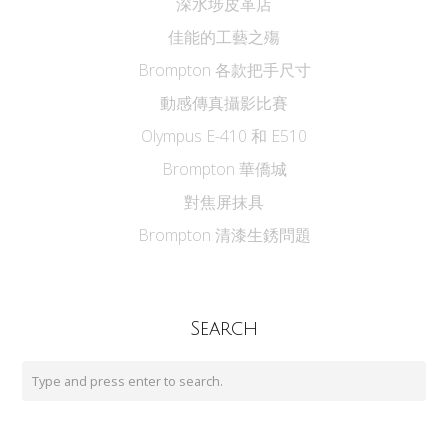
深水埗皮革店
佳能的工藝之殤
Brompton 各款把手尺寸
動感傳真攝影比賽
Olympus E-410 和 E510
Brompton 華僑城
對焦屏抹具
Brompton 清漆生銹問題
Search