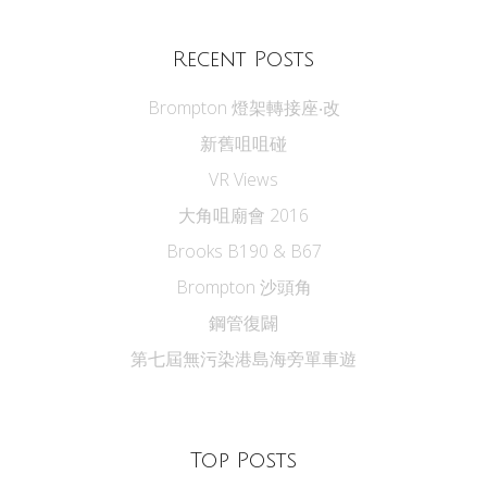
Recent Posts
Brompton 燈架轉接座‧改
新舊咀咀碰
VR Views
大角咀廟會 2016
Brooks B190 & B67
Brompton 沙頭角
鋼管復闢
第七屆無污染港島海旁單車遊
Top Posts