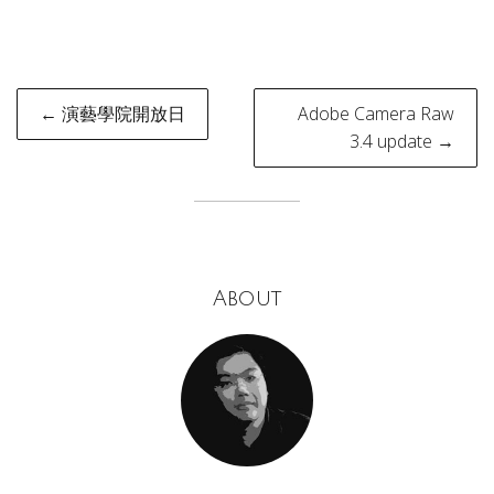
Post
← 演藝學院開放日
Adobe Camera Raw
navigation
3.4 update →
About