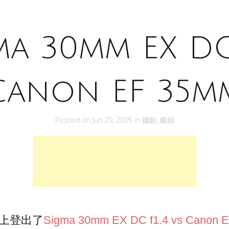
ma 30mm EX DC 
Canon EF 35m
Posted on
Jun 29, 2005
in
攝影
,
鏡頭
上登出了
Sigma 30mm EX DC f1.4 vs Canon 