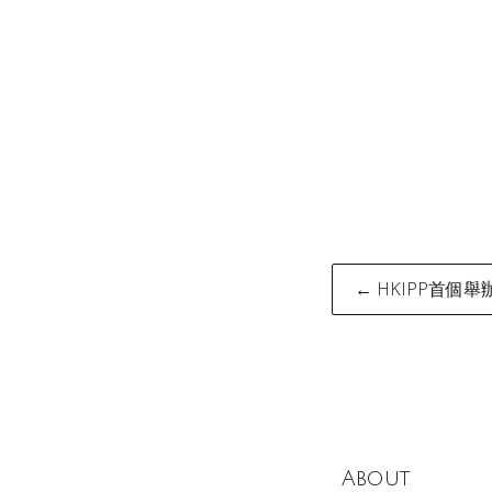
Post
← HKIPP首個
naviga
About