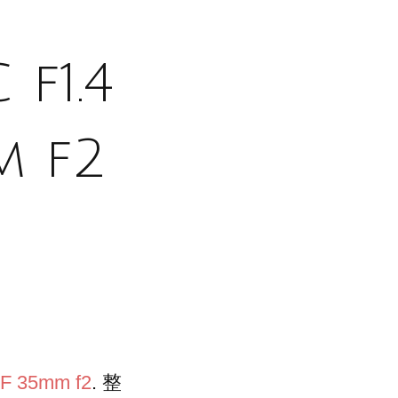
f1.4
m f2
EF 35mm f2
. 整