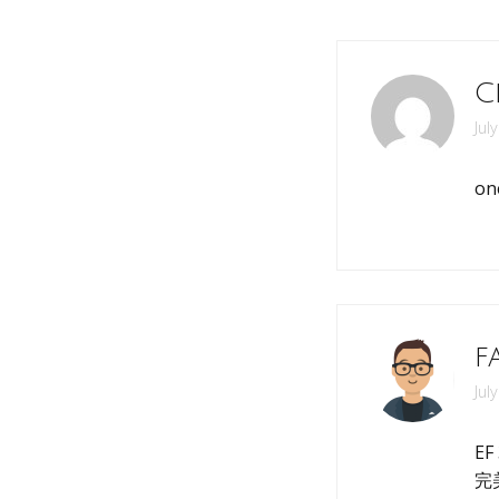
C
Jul
one
f
Jul
EF
完美