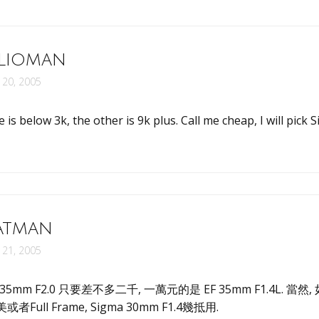
lioman
y 20, 2005
 is below 3k, the other is 9k plus. Call me cheap, I will pick 
atman
y 21, 2005
 35mm F2.0 只要差不多二千, 一萬元的是 EF 35mm F1.4L. 當
或者Full Frame, Sigma 30mm F1.4幾抵用.