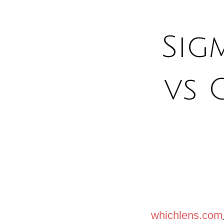
Sig
vs 
whichlens.com