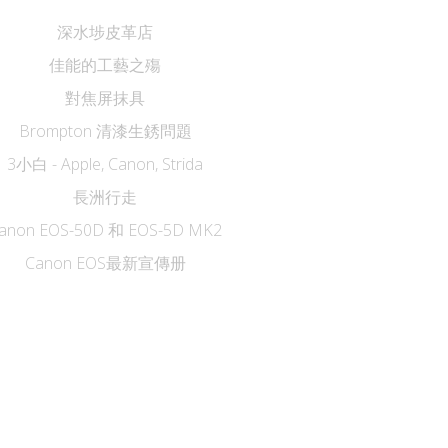
深水埗皮革店
佳能的工藝之殤
對焦屏抹具
Brompton 清漆生銹問題
3小白 - Apple, Canon, Strida
長洲行走
anon EOS-50D 和 EOS-5D MK2
Canon EOS最新宣傳册