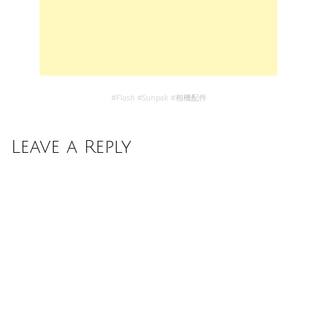
#
Flash
#
Sunpak
#
相機配件
Leave a Reply