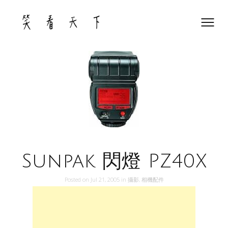
Skip
to
content
Sunpak 閃燈 PZ40X
Posted on
Jul 21, 2005
in
攝影
,
相機配件