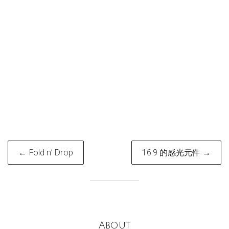
Post
← Fold n’ Drop
16:9 的感光元件 →
navigation
About