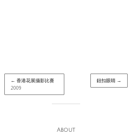
Post
← 香港花展攝影比賽
鈕扣眼睛 →
navigation
2009
About