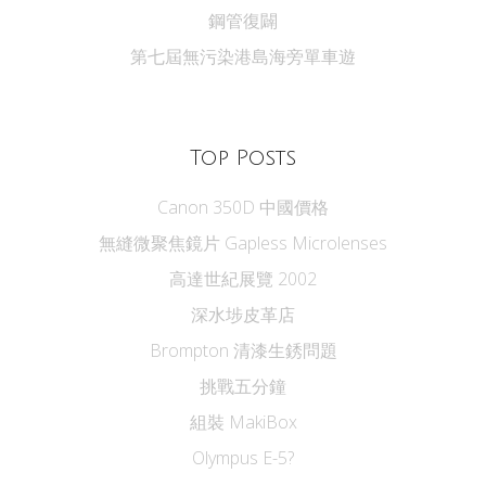
鋼管復闢
第七屆無污染港島海旁單車遊
Top Posts
Canon 350D 中國價格
無縫微聚焦鏡片 Gapless Microlenses
高達世紀展覽 2002
深水埗皮革店
Brompton 清漆生銹問題
挑戰五分鐘
組裝 MakiBox
Olympus E-5?