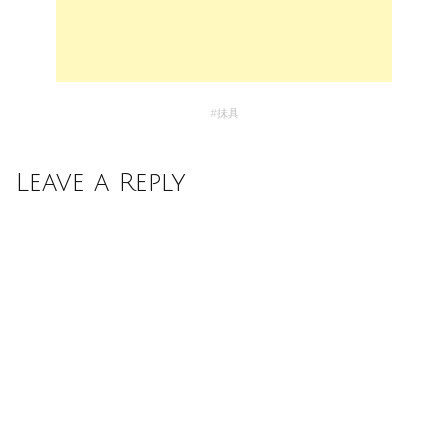
#
抺具
Leave a Reply