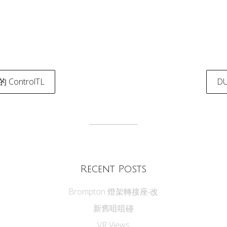
的 ControlTL
D
tion
Recent Posts
Brompton 燈架轉接座‧改
新舊咀咀碰
VR Views