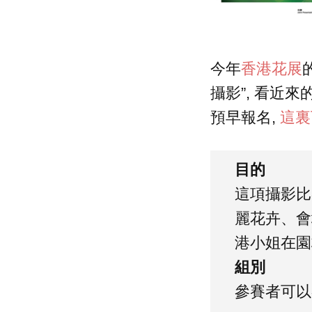
今年
香港花展
攝影”, 看近
預早報名,
這裏
目的
這項攝影比
麗花卉、會
港小姐在園
組別
參賽者可以