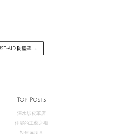
UST-AID 防塵罩 →
Top Posts
深水埗皮革店
佳能的工藝之殤
對焦屏抹具