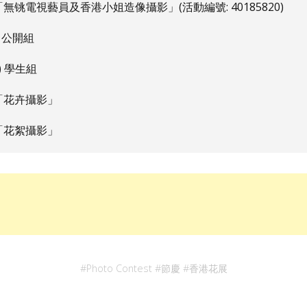
「無铫電視藝員及香港小姐造像攝影」(活動編號: 40185820)
) 公開組
i) 學生組
「花卉攝影」
「花絮攝影」
#
Photo Contest
#
節慶
#
香港花展