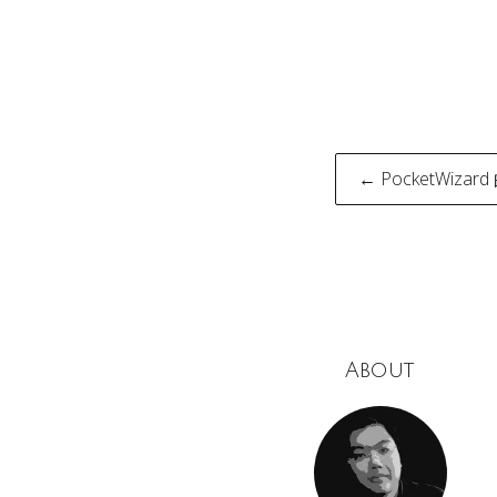
Post
← PocketWizard 
naviga
About