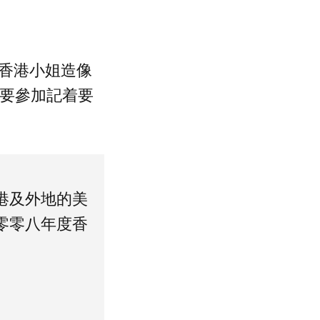
及香港小姐造像
 要參加記着要
港及外地的美
零零八年度香