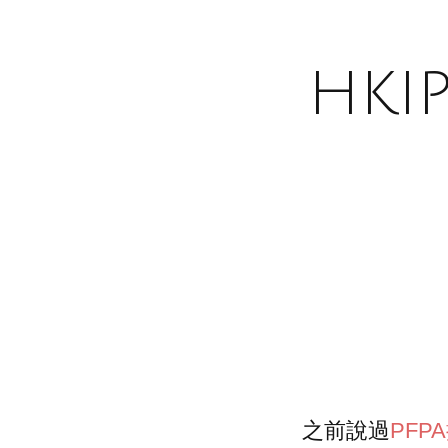
HK
之前說過
PFP