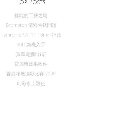
Top Posts
佳能的工藝之殤
Brompton 清漆生銹問題
Tamron SP AF11-18mm 評比
30D 新機入手
買單電腦出錯?
寶麗箂效果軟件
香港花展攝影比賽 2009
幻彩水上飄色