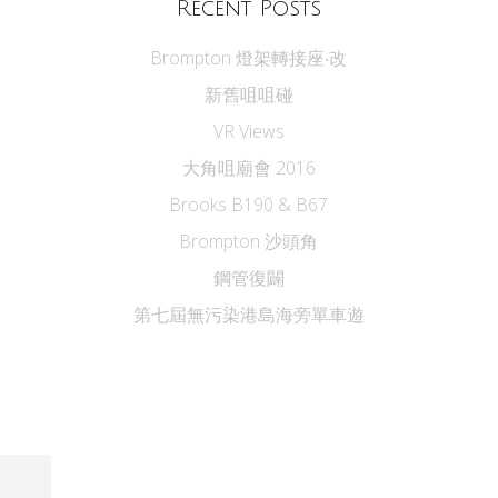
Recent Posts
Brompton 燈架轉接座‧改
新舊咀咀碰
VR Views
大角咀廟會 2016
Brooks B190 & B67
Brompton 沙頭角
鋼管復闢
第七屆無污染港島海旁單車遊