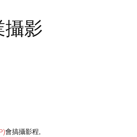
業攝影
)
會搞攝影程,