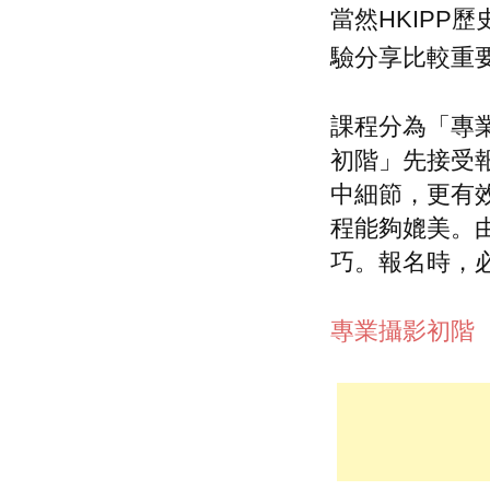
當然HKIPP歷
驗分享比較重要
課程分為「專
初階」先接受
中細節，更有
程能夠媲美。
巧。報名時，
專業攝影初階