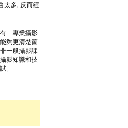
會太多, 反而經
有「專業攝影
能夠更清楚箇
非一般攝影課
攝影知識和技
試。