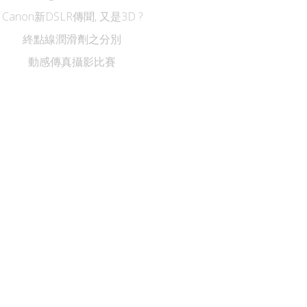
Canon新DSLR傳聞, 又是3D ?
終點線潤滑劑之分別
動感傳真攝影比賽