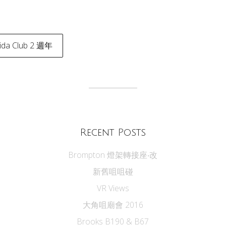
ida Club 2 週年
tion
Recent Posts
Brompton 燈架轉接座‧改
新舊咀咀碰
VR Views
大角咀廟會 2016
Brooks B190 & B67