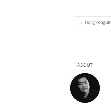
Post
← Hong Kong Str
naviga
About