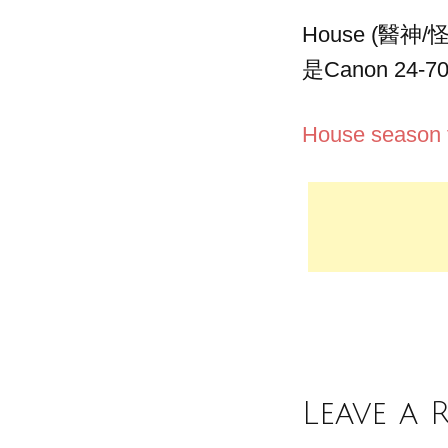
House (醫
是Canon 2
House season f
Leave a 