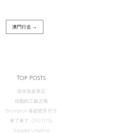
澳門行走 →
Top Posts
深水埗皮革店
佳能的工藝之殤
Brompton 各款把手尺寸
來了來了...D50 D70s
Stargate Universe