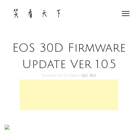
Skip
to
content
EOS 30D Firmware
Update Ver 1.0.5
Posted on
Oct 25, 2006
in
攝影
,
機身