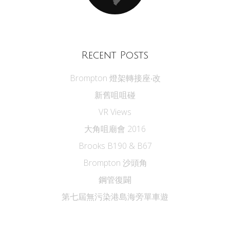
Recent Posts
Brompton 燈架轉接座‧改
新舊咀咀碰
VR Views
大角咀廟會 2016
Brooks B190 & B67
Brompton 沙頭角
鋼管復闢
第七屆無污染港島海旁單車遊